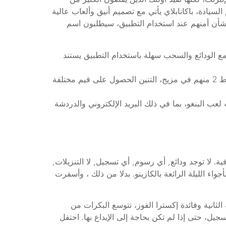
سيادة، باكانابلاي يأتي مع تصميم أنيق وألعاب عالية
بشأن أمنهم عند استخدام التطبيق، سيطلبون اسم
مع الودائع والسحب سهلة باستخدام التطبيق يستند
: رمز رجل الكهف هو الوحيد الذي يمكن أن يمنحك جائزة فقط 2 منهم في مزيج، التنين الحصول على قيم مختلفة
لعب البنغو، بما في ذلك البريد الإلكتروني والدردشة
 لا توجد ودائع, أي رسوم, أي تسجيل, لا التنزيلات,
اء الليلة الرائعة بالكازينو. بدلا من ذلك ، وأسفرت
لحرب العالمية الثانية وفائدة إكسترا الفوز، تتوسع البكرات من
ي مباشرة بعد التسجيل، حتى إذا لم تكن بحاجة إلى الإيداع بها. احتفل