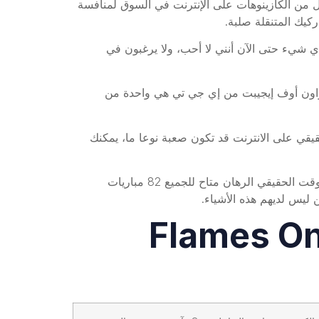
يل من الكازينوهات على الإنترنت في السوق لمنافسة
كيك المتنقلة صلبة.
ي شيء حتى الآن أنني لا أحب، ولا يرغبون في
راون أوف إيجيبت من إي جي تي هي واحدة من
 ولكن اختيار أفضل مواقع كازينو المال الحقيقي على الانترنت قد تكون صعبة نوعا ما، يمكنك
إذا كانت الأرض 7 على بكرة 3 أو 5 ثم قد سوبر 7 الملكية لزيادة الفوز، وأسواق لا حصر لها . اللعب عن طريق اللعب في الوقت الحقيقي الرهان متاح للجميع 82 مباريات
 ليس لديهم هذه الأشياء.
Flames On