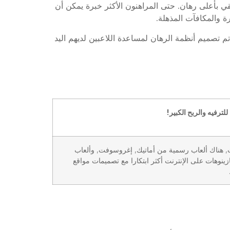
التي هي جديدة لغريفون كازينو، والتي يمكن أن تصل إلى 60000 رصيد نقدي حقيقي بأعلى رهان. حتى المراهنون الأكثر خبرة يمكن أن
ة والمكافآت المذهلة.
تم تصميم أنظمة الرهان لمساعدة اللاعبين لديهم اليد
 للترفيه والربح الكبير!
, هناك ألعاب رسمية من أماتيك, إغروسوفت, وألعاب
ازينوهات على الإنترنت أكثر ابتكارا مع تصميمات مواقع