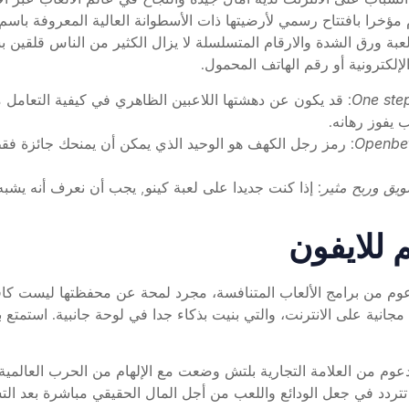
ؤخرا بافتتاح رسمي لأرضيتها ذات الأسطوانة العالية المعروفة باسم ال
بة ورق الشدة والارقام المتسلسلة لا يزال الكثير من الناس قلقين 
لإلكترونية أو رقم الهاتف المحمول.
One step
: قد يكون عن دهشتها اللاعبين الظاهري في كيفية التعامل 
 يفوز رهانه.
Openbet
ويق وربح مثير
: إذا كنت جديدا على لعبة كينو, يجب أن نعرف أنه يشبه 
 للايفون
وم من برامج الألعاب المتنافسة، مجرد لمحة عن محفظتها ليست كافية.
ية على الانترنت، والتي بنيت بذكاء جدا في لوحة جانبية. استمتع بأجو
Slot super wild 27 by egt demo لعبة مدعوم من العلامة التجارية بلتش وضعت مع الإلهام من ا
طريقة للفوز حتى 32768 على شبكة 5 8 8. لا تتردد في جعل الودائع واللعب من أجل المال الحقيق