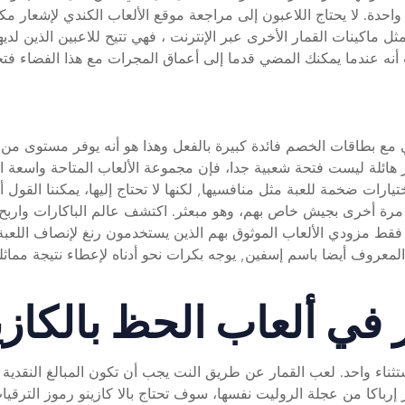
حدة. لا يحتاج اللاعبون إلى مراجعة موقع الألعاب الكندي لإشعار مك
 المكافأة. مثل ماكينات القمار الأخرى عبر الإنترنت ، فهي تتيح للاعبين الذ
أنه عندما يمكنك المضي قدما إلى أعماق المجرات مع هذا الفضاء فتحة 
تي مع بطاقات الخصم فائدة كبيرة بالفعل وهذا هو أنه يوفر مستوى من 
ر هائلة ليست فتحة شعبية جدا، فإن مجموعة الألعاب المتاحة واسعة
فورتوني اختيارات ضخمة للعبة مثل منافسيها, لكنها لا تحتاج إليها، يمكنن
خدم الكازينو فقط مزودي الألعاب الموثوق بهم الذين يستخدمون رنغ لإنصاف ا
غاء, المعروف أيضا باسم إسفين, يوجه بكرات نحو أدناه لإعطاء نتيجة مم
 في ألعاب الحظ بالكازي
ثناء واحد. لعب القمار عن طريق النت يجب أن تكون المبالغ النقدية م
رباكا من عجلة الروليت نفسها، سوف تحتاج بالا كازينو رموز الترقيات