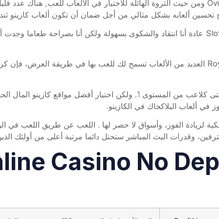
Ovi
ومن حيث الثروة الهائلة للاختيار في الألعاب للعب, هناك عدد قل
ج تحسين ألعابه بشكل مثالي من أجل ضمان أن تكون ألعاب كازينو ثندر
Slo
عادة أنا انتقاد والشكوى بسهولة ولكن أنا بصراحة طعاما وجدت أ
Roy
العديد من الألعاب تسمح لك للعب بها في طريقة العرض، فإن ك
هذا يعني أنه مع تعيين جميع القيم على الحد الأدنى ، حتى كلاعب من المستوى 1.
ز في ألعاب البلاكجاك في الكازينو.
فين، وقدرات البث المباشر ستحتل دائما مرتبة أعلى من أولئك الذين
line Casino No Dep