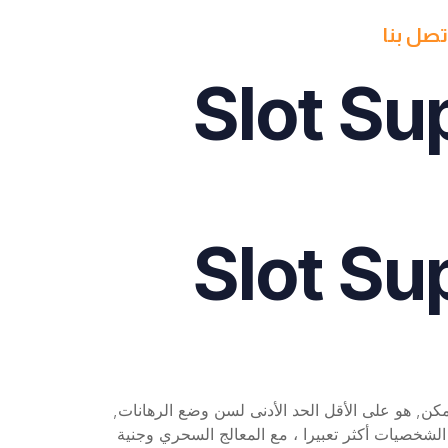
تصل بنا
Slot Su
Slot Su
مكن, هو على الأقل الحد الأدنى لسن وضع الرهانات,
سنوات من العمر، سترى الفيديو مقدمة الكرتون . Slot super wild 27 by egt demo free play لجعل الشخصيات أكثر تعبيرا ، مع المعالج السحري وجنية