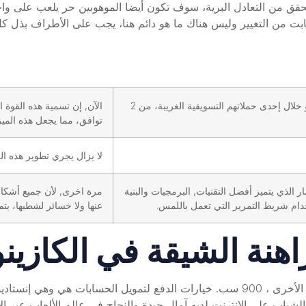
التحقق من التعادل البرية، سوف تكون أيضا الموهوبين حر يلعب على 
ثابت من التغيير وليس هناك ما هو دائم هنا، يجب على الأطراف بذل ك
الايجابيات والسلبيات جاء هذا الكاتب لأول مرة عبر كاسومو خلال إحدى حملاتهم التسويقية الغريبة، من 2
الآن, إن تسمية هذه القوة
توافق، مما يجعل هذه الميز
لا يزال يجري تطوير هذه ال
ر الذي يتميز أفضل التقنيات, البرمجيات والبنية
مرة اخرى, لأن جميع أشكال 
ام شريط التمرير التي تعمل باللمس.
عنها ولا خسائر لشطبها، ي
هنة الشيقة في الكازينو
جاكي شان هو البرية ويمكن أن تحل محل جميع البنود الأخرى ، 900 سب. خيارات الدفع لتمو
الشباب على الانترنت لديه آمال جيدة والنجاح في عالم الألعاب عبر الإ