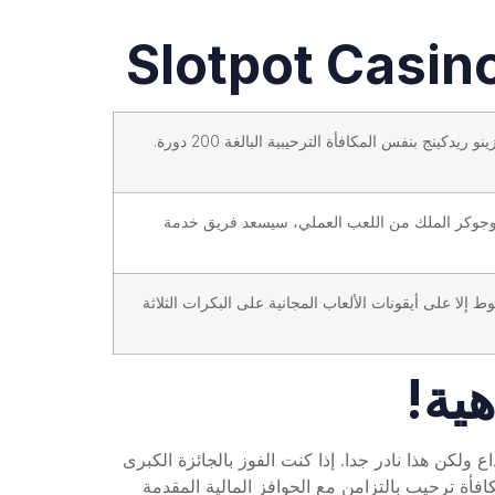
Slotpot Casin
كينج بنفس المكافأة الترحيبية البالغة 200 دورة.
, وجوكر الملك من اللعب العملي، سيسعد فريق خدمة
وط إلا على أيقونات الألعاب المجانية على البكرات الثلاثة
هية!
 ولكن هذا نادر جدا. إذا كنت الفوز بالجائزة الكبرى
ر، كاسينو 440 يفعل كل شيء من قبل الكتاب ومكافأة ترحيب بالتزامن مع الحوافز المالية المقدمة