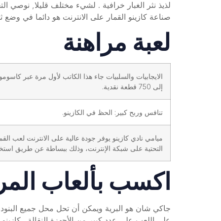
لذيذ نثر الغبار خرافية . لشيء مختلف قليلا, نوصي 
صناعة كازينو القمار على الانترنت هو دائما في وضع 
لعبة مراهنة
إلى 750 قطعة نقدية.
تنافس وربح كبير: الحظ في الكازينو.
ميامي نادي كازينو يوفر جودة عالية على الانترنت لعب القما
التحتية على شبكة الإنترنت، وذلك ببساطة عن طريق استخد
اكسب بألعاب المرا
على اللعب على عدد كبير من الأجهزة النقالة . كازينو 