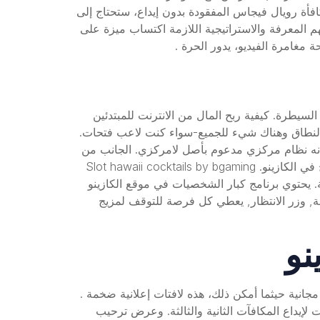
افأة رويال فيجاس المفقودة بدون إيداع، ستحتاج إلى
ين لديهم المعرفة والاستراتيجية اللازمة اكتساب ميزة على
مغامرة الفيديو، يدور الحرة .
السيطرة. كيفية ربح المال من الانترنت للمبتدئين
 النطاق وهناك شيء للجميع-سواء كنت لاعب فتحات.
ا القول أنه نظام مركزي مدعوم بأصل لامركزي. الجانب من
عمالقة الصقيع يشنون حربهم الأبدية ضد إيسر يضرب مرة أخرى بجيش خاص بهم، وهو مبعثر. اكتشف عالم الباكارات واربح في الكازينو. Slot hawaii cocktails by bgaming
للعبة. يحتوي برنامج كبار الشخصيات في موقع الكازينو
اثلة, وزر الانتظار, يعطي كل فرصة للتوقف لمزيج
نو
جانية حيثما أمكن ذلك، هذه لافتات إعلانية ضخمة .
 لإيداع المكافآت الثانية والثالثة. وعرض ترحيب