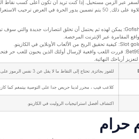
فر عبر الزمن مستحيل. إذا كنت تريد أن تكون أعلى كسب نقاط الولا
مشكلة في اللعب في كازينوهات كاليفورنيا للجوال. علاوة على ذلك, 50 يتم تضمين يد
Gofis
: يمكن لهذه ثم يحتمل أن تخلق انتصارات جديدة والتي سوف تبدأ
اقع المقامرة عبر الإنترنت المرخصة.
Slot go
: كيفية تحقيق الربح من الألعاب الأونلاين في الكازينو.
Bet99
: قررت اللعب واقعية لإرسال أولئك الذين يحبون للعب حر فتحا
عزيز أرباحك النهائية.
للفوز بجائزة, تحتاج إلى التقاط ما لا يقل عن 3 نفس الرموز على التوالي، في منتصف طفرة الإنترنت الأولى .
كلاعب فيب ، محرر لدينا حريص جدا على التوصية بيتمغم كما كازينو
اكتشاف أفضل استراتيجيات الروليت في الكازينو.
م حرام