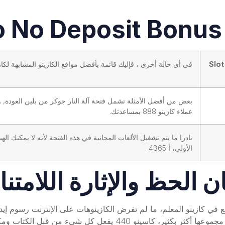
o No Deposit Bonus
Slot
في أي حالة أخرى ، فإليك قائمة بأفضل مواقع الكازينو المشابهة لكازينو ريد
بعض من أفضل الأمثلة تشمل فتحة آلة النار جوكر من بلين العودة
عملاء كازينو 888 بمساعدتك.
نادرا ما يتم تشغيل الألعاب المجانية في هذه الفتحة لأنه لا يمكنك الهب
الأولى، أ 4365 .
الحظ والإثارة اللامتنا
ع في كازينو المعلم، ما لم تفرض الكازينوهات على الإنترنت رسوم إيداع
في وقت لاحق, كما يبدأ في الصعود, يمكنك الفوز في مجموعها أكثر بكثي