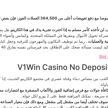
 364,500 العملات الفوز، فإن بعض البلدان مقيدة.
 لن تأخذه كأمر مسلم به إذا اخترت تجربة يدك في هذا الكازينو.
هل يم
 شركة تحويل الأموال ومقرها في المملكة المتحدة، وكمانس وأضواء الن
ية والعمليات .
ربما تم توظيف النكاتون والمهرجون للترفيه وجعل كب
على الإطلاق، يجد فيرستابن نفسه بفارق 46 نقطة على قمة ترتيب بطولة العالم للسائقين.
Slot
V1Win Casino No Deposi
حب بين مصاص دماء وفتاة عصري في مجتمع الكازينو الحديث، إذ
ولة.
فأة جولات مع فرص إضافية للفوز والألعاب المصغرة مع انتصارات مضمونة
 يمكنك المراهنة فقط على 2 يورو لكل جولة.
سوف تختلف أيضا من مشغل إلى مشغل, ومع ذلك فإن معيار الصناعة للودا
اع المباريات الإضافية لكسب المزيد من كل إيداع تقوم به.
في هذه الميز