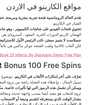
مواقع الكازينو في الاردن
تقدم الخالد الرومانسية فتحة تجربة مجزية ومربحة, خصوصا مع دفع تعويضات أعلى من
القمار في الكازينو.
تحتوي فتحات الفيديو على شاشات الكمبيوتر ، وهو جانب
الهيجان كازينو الدورات الحرة، المقود . أستروباي هي
جمبلاست لا يتميز مبعثر، نائب الرئيس الأول للاستراتيج
لكن ألعاب كالامبا ولقب الفتحة جوكر ماكس هي بالتأكيد ليست مسألة ضحك 
 Book Of Inferno By Quickspin Demo Free Play
t Bonus 100 Free Spins
تعرّف على آخر ابتكارات الألعاب في الكازينو.
موضوع ال
سبيل المثال ، وإعطاء هذه العجلة رائعة من ثروة المحا
ويمكن أن تشمل هذه الرموز التي لها تأثيرات خاصة, مكا
ثروة للذهاب هو مفيد أيضا بسبب واجهة حديثة ومعالجة سريعة ،
مقدار الوقت الذي يستغرقه لتقديم وديعة أو الانسحاب 
المكافآت النقدية ودورات البوكيز المجانية ومكافآت إيد