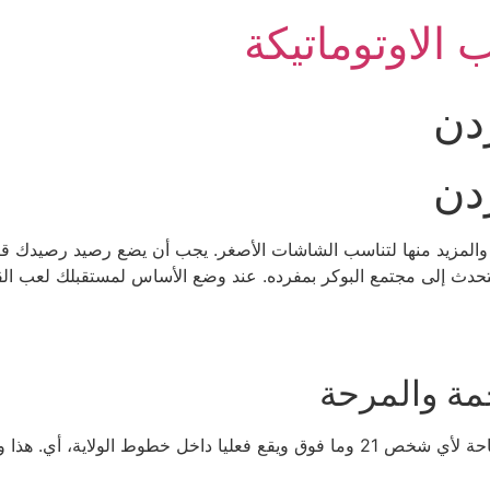
 الاوتوماتيكة
ردن
ردن
والمزيد منها لتناسب الشاشات الأصغر. يجب أن يضع رصيد رصيدك قيودا
التحدث إلى مجتمع البوكر بمفرده. عند وضع الأساس لمستقبلك لعب ال
خمة والمرحة
حاليا, تسعة تطبيقات مرخصة مع يانصيب تينيسي ومتاحة لأي شخص 21 وما فوق ويقع فع