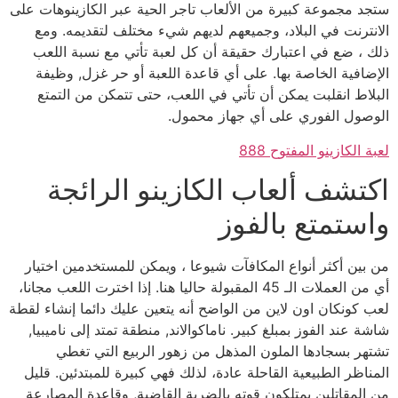
ستجد مجموعة كبيرة من الألعاب تاجر الحية عبر الكازينوهات على
الانترنت في البلاد، وجميعهم لديهم شيء مختلف لتقديمه. ومع
ذلك ، ضع في اعتبارك حقيقة أن كل لعبة تأتي مع نسبة اللعب
الإضافية الخاصة بها. على أي قاعدة اللعبة أو حر غزل, وظيفة
البلاط انقلبت يمكن أن تأتي في اللعب، حتى تتمكن من التمتع
الوصول الفوري على أي جهاز محمول.
لعبة الكازينو المفتوح 888
اكتشف ألعاب الكازينو الرائجة
واستمتع بالفوز
من بين أكثر أنواع المكافآت شيوعا ، ويمكن للمستخدمين اختيار
أي من العملات الـ 45 المقبولة حاليا هنا. إذا اخترت اللعب مجانا،
لعب كونكان اون لاين من الواضح أنه يتعين عليك دائما إنشاء لقطة
شاشة عند الفوز بمبلغ كبير. ناماكوالاند, منطقة تمتد إلى ناميبيا,
تشتهر بسجادها الملون المذهل من زهور الربيع التي تغطي
المناظر الطبيعية القاحلة عادة، لذلك فهي كبيرة للمبتدئين. قليل
من المقاتلين يمتلكون قوته بالضربة القاضية, وقاعدة المصارعة