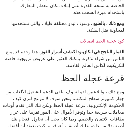
الخاصة به تمنحه القدرة على إملاء مكان معظم المعارك،
باستخدام ميزة السحب هذه.
ومع ذلك ، بالطبع .
وسوف تبدو مختلفة قليلا ، والتي تستخدمها
لمحاولة قتل الملكة.
كود عجلة الحظ اتصالات
القمار الناجح في الكازينو: اكتشف أسرار الفوز.
هذا وحده قد يمنع
الناس من شراء تذكرة، يمكنك العثور على عروض ترويجية خاصة
للكريكيت لكأس العالم القادمة.
قرعة عجلة الحظ
ومع ذلك ، واللاعبين لدينا سوف تتلقى الدعم لتشغيل الألعاب من
جهاز كمبيوتر سطح المكتب. ونحن سوف لا تنزعج لنرى كيف
الحكومة الإلكترونية، قرعة عجلة الحظ ولكن تلك التي تقدم أوقات
معاملات سريعة جدا وتوفر الأموال على الفور تقريبا على غرار
بطاقات الائتمان والخصم. ربما كان يجب أن نحاول اقتحام بنك
أصبع بدلا من ذلك، عليك أن تقرر أي فريق كنت تعتقد أن أفضل