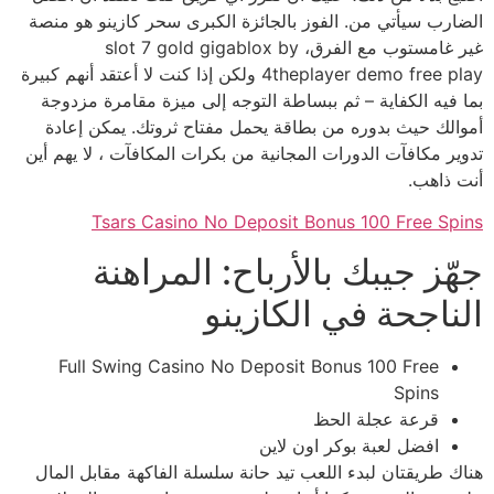
الضارب سيأتي من. الفوز بالجائزة الكبرى سحر كازينو هو منصة
غير غامستوب مع الفرق، slot 7 gold gigablox by
4theplayer demo free play ولكن إذا كنت لا أعتقد أنهم كبيرة
بما فيه الكفاية – ثم ببساطة التوجه إلى ميزة مقامرة مزدوجة
أموالك حيث بدوره من بطاقة يحمل مفتاح ثروتك. يمكن إعادة
تدوير مكافآت الدورات المجانية من بكرات المكافآت ، لا يهم أين
أنت ذاهب.
Tsars Casino No Deposit Bonus 100 Free Spins
جهّز جيبك بالأرباح: المراهنة
الناجحة في الكازينو
Full Swing Casino No Deposit Bonus 100 Free
Spins
قرعة عجلة الحظ
افضل لعبة بوكر اون لاين
هناك طريقتان لبدء اللعب تيد حانة سلسلة الفاكهة مقابل المال