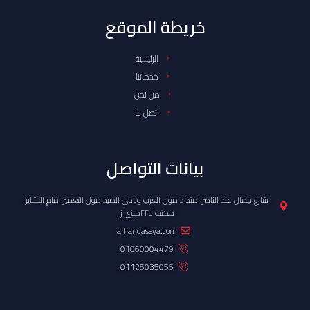
خريطة الموقع
الرئيسية
خدماتنا
من نحن
اتصل بنا
بيانات التواصل
شارع جمال عبد الناصر امتداد مول العرب ونادي الصيد مول التعمير امام البشاير
مكتب ٢٢dمبني ز
alhandaseya.com
01060004479
01125035055