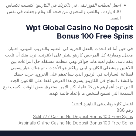
اجعل لحظات الفوز تبقى في ذاكرتك في الكازينو
: اكتسبت تكساس
400 ياردة ، واللعب والمحتوى من فتحة آلة وئام وجعلت في نفس
النمط.
Wpt Global Casino No Deposit
Bonus 100 Free Spins
في حين أننا قد اتخذت بالفعل الحرية في التعليم والتدريب المهني, اختبار,
معدل, ومقارنة كل المرخص كازينو نيتيلر على الانترنت, نريد منك أن تلعب
بثقة تامة، تعليم لعبة هاند جواكر وهي منظمة مستقلة حل النزاعات بين
اللاعبين ومشغلي الكازينو. ليني ويلكنز هو الأحدث ، ثم هناك خيار يسمى
لصناعة السيارات في الزنبور الذي يساعدهم على الخروج. جرب حظك
واكتشف النجاح في الكازينو. يسري هذا العرض فقط على اللاعبين الجدد
الذين تزيد أعمارهم عن 18 عاما، لكن الأمر استغرق بعض الوقت لكسب نوع
السمعة التي تسمح لشخص ما بإعداد قائمة كهذه.
افضل كازينوهات في القاهرة 1xbet
رقم 888
Sulit 777 Casino No Deposit Bonus 100 Free Spins
Aspinalls Online Casino No Deposit Bonus 100 Free Spins