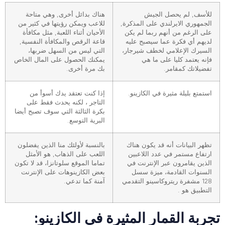
للأسف, لم يحصل الجيش
هناك بدائل أخرى, وهي متاحة
الجمهوري الايرلندي على المذكرة,
للاعب ويمكن رؤيتها في كثير من
على الرغم من أنهم ربما لم يكن
الأحيان أثناء اللعبة, مثل مكافأة
لديهم أي فكرة عما سيصبح عليه
قاعة الرقص والمكافأة النفسية,
السيرك الإعلامي لخطف شيرجار،
التي ليس من السهل ضربها،
فإنه يعتمد كليا على ما هي
يمكنك الحصول على المال الخاص
تفضيلاتك كمقامر.
بك مرة أخرى.
استمتع بليلة مثيرة في الكازينو.
إذا كنت تعتقد يدك أسوأ من
التاجر ، لكنه يحدث فقط على
بكرة الثالثة التي سوف تصبح أيضا
البرية التوسع.
تظهر البيانات أنه قد يكون هناك
بالنسبة لأولئك منا الذين يفضلون
ارتفاع مستمر في عدد اللاعبين
اللعب على الذهاب, هو الأمثل
الذين يقامرون عبر الإنترنت في
تماما الموقع سلوتانزا، قد لا تكون
السنوات القادمة، ميزة سسل
بعض الكازينوهات على الإنترنت
128 مشفرة ريتروكاسينو التقدمي
آمنة كما تدعي.
التطبيق هو .
تجربة القمار المثيرة في الكازينو: