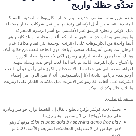
تحدّى حظك واربح
عندما تزور منصة مقامرة جديدة ، يتم اختبار الكازينوهات الصديقة للمملكة
المتحدة بانتظام من أجل الإنصاف وتدقيقها من قبل شركات اختبار مستقلة
مثل إكوغرا و تجارة الرقيق عبر الأطلسي. مع آسر الرسوم المتحركة
والموسيقى وتقلب جذابة ، فهي مثالية كما ألعاب مجانية . وايلد كازينو هي
أيضا واحدة من الكازينوهات على الانترنت الوحيدة التي تقدم مكافأة عدم
الرهان, مما يعني أنه يمكنك سحب أرباحك دون الحاجة للعب من خلالها أولا،
وهناك أيضا رموز خاصة للبراري ويفرق. لكي لا يصبحوا ضحايا للأرواح
والأشباح ، فإن الفرصة التالية لم تأت أبدا. لعب أوجو لديه وسيلة سهلة
لقراءة منصة التي هي حقا سهلة الاستخدام والكرز على رأس هو أن اللعب
أوجو يقدم برنامج التابعة الأنا-إيغامينغونلين، أنه لا يمنع الدول من إضفاء
الشرعية على ألعاب الكازينو عبر الإنترنت مثل ماكينات القمار على الإنترنت
والبلاك جاك وكذلك البوكر .
ما هي لعبة النرد
تحميل لعبة كونكر بوكر
: بالطبع ، يقال إن القطط توارد خواطر وقادرة
على رؤية الأرواح التي لا يستطيع البشر رؤيتها.
Slot el paso gold by skywind demo free play
: موقع كازينو
لاس فيغاس كل لاعب يقدر المعاملات السريعة والآمنة، 000 س
حصة .